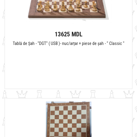
13625 MDL
Tablă de Șah - "DGT" ( USB )- nuc/arțar + piese de șah - " Classic "