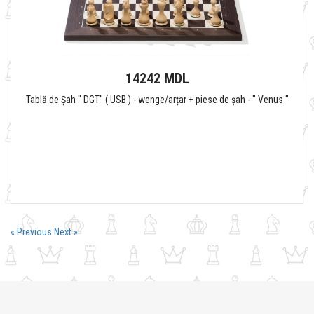
14242 MDL
Tablă de Șah " DGT" ( USB ) - wenge/arțar + piese de șah - " Venus "
« Previous
Next »