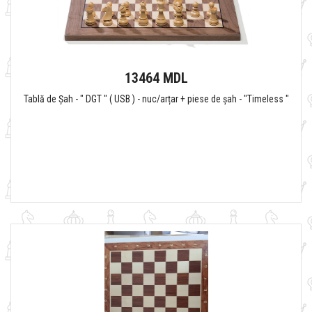
13464 MDL
Tablă de Șah - " DGT " ( USB ) - nuc/arțar + piese de șah - "Timeless "