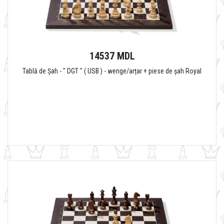
14537 MDL
Tablă de Șah - " DGT " ( USB ) - wenge/arțar + piese de șah Royal