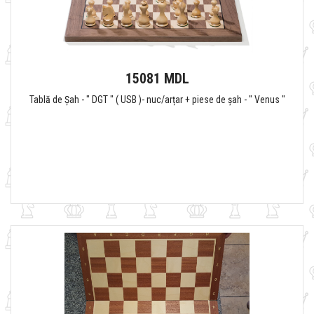
15081 MDL
Tablă de Șah - " DGT " ( USB )- nuc/arțar + piese de șah - " Venus "