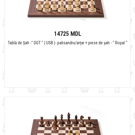
14725 MDL
Tablă de Șah -" DGT " ( USB )- palisandru/arțar + piese de șah - " Royal "