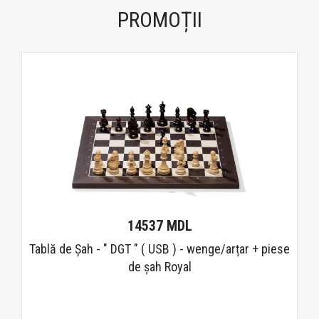
PROMOȚII
14537 MDL
Tablă de Șah - " DGT " ( USB ) - wenge/arțar + piese
de șah Royal