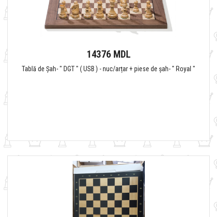
14376 MDL
Tablă de Șah- " DGT " ( USB ) - nuc/arțar + piese de șah- " Royal "