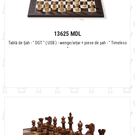
13625 MDL
Tablă de Șah - " DGT " ( USB ) - wenge/arțar + piese de șah - " Timeless
"