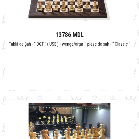
13786 MDL
Tablă de Șah - " DGT " ( USB ) - wenge/arțar + piese de șah - " Classic "