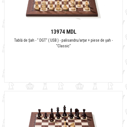
13974 MDL
Tablă de Șah - " DGT" ( USB ) - palisandru/arțar + piese de șah -
"Classic"