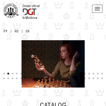
Dealer oficial
Toggle
naviga
în Moldova
РУ
RO
EN
CATALOG