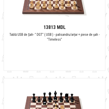
13813 MDL
Tablă USB de Șah- " DGT" ( USB ) - palisandru/arțar + piese de șah -
"Timeless"