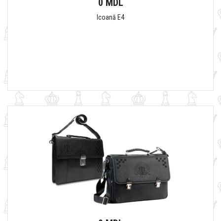
0 MDL
Icoană E4