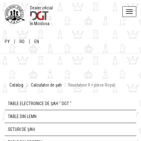
Dealer oficial
Toggle
naviga
în Moldova
РУ
RO
EN
Catalog
Calculator de șah
Revelation II + piese Royal
TABLE ELECTRONICE DE ȘAH " DGT "
TABLE DIN LEMN
SETURI DE ȘAH