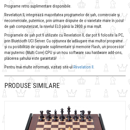
Programe retro suplimentare disponibile.
Revelation II, integrează majoritatea programelor de șah, comerciale și
necomerciale, puternice, prin urmare dispune de o varietate mare în jocul
de șah computerizat, la nivelul ELO până la 2800 și mai mult.
Programele de șah pot fi utilizate cu Revelation II, dar pot fi folosite la PC,
prin Bluetooth UCI Server. Cu opțiunea de adăugare mai multor programe
și cu posibilități de upgrade suplimentare și memorie Flash, un processor
mai puternic (Multi Core) CPU și un nou software sau hardware add-ons,
plăcerea șahului este garantată!
Pentru mai multe informații, vizitați site-ul
Revelation II
.
PRODUSE SIMILARE