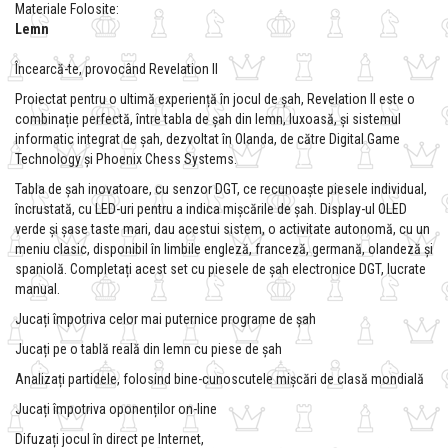
Materiale Folosite:
Lemn
Încearcă-te, provocând Revelation II
Proiectat pentru o ultimă experiență în jocul de șah, Revelation II este o
combinație perfectă, între tabla de șah din lemn, luxoasă, și sistemul
informatic integrat de șah, dezvoltat în Olanda, de către Digital Game
Technology și Phoenix Chess Systems.
Tabla de șah inovatoare, cu senzor DGT, ce recunoaște piesele individual,
încrustată, cu LED-uri pentru a indica mișcările de șah. Display-ul OLED
verde și șase taste mari, dau acestui sistem, o activitate autonomă, cu un
meniu clasic, disponibil în limbile engleză, franceză, germană, olandeză și
spaniolă. Completați acest set cu piesele de șah electronice DGT, lucrate
manual.
Jucați împotriva celor mai puternice programe de șah
Jucați pe o tablă reală din lemn cu piese de șah
Analizați partidele, folosind bine-cunoscutele mișcări de clasă mondială
Jucați împotriva oponenților on-line
Difuzați jocul în direct pe Internet,