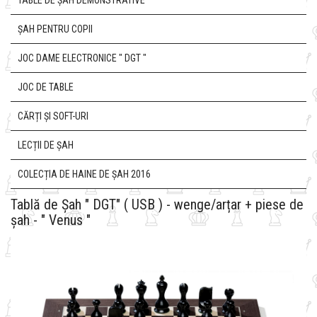
TABLE DE ȘAH DEMONSTRATIVE
ȘAH PENTRU COPII
JOC DAME ELECTRONICE " DGT "
JOC DE TABLE
CĂRȚI ȘI SOFT-URI
LECȚII DE ȘAH
COLECȚIA DE HAINE DE ȘAH 2016
Tablă de Șah " DGT" ( USB ) - wenge/arțar + piese de
șah - " Venus "