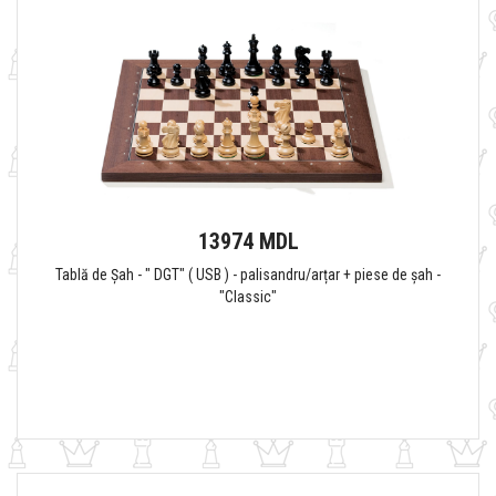
13974 MDL
Tablă de Șah - " DGT" ( USB ) - palisandru/arțar + piese de șah -
"Classic"