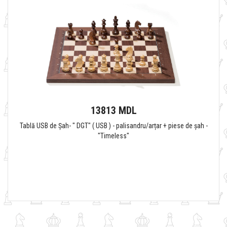
13813 MDL
Tablă USB de Șah- " DGT" ( USB ) - palisandru/arțar + piese de șah -
"Timeless"