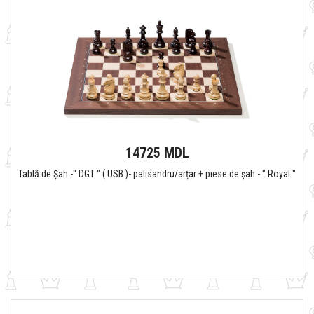
14725 MDL
Tablă de Șah -" DGT " ( USB )- palisandru/arțar + piese de șah - " Royal "