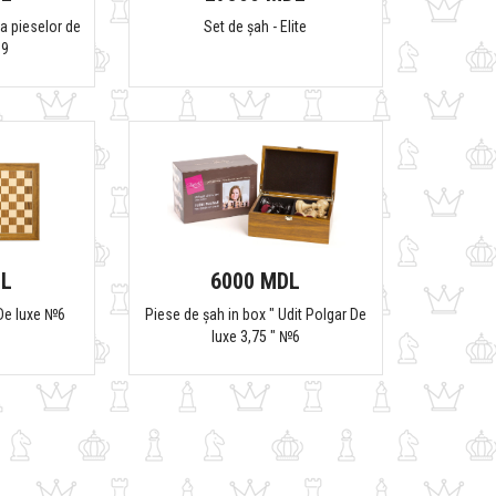
a pieselor de
Set de șah - Elite
.9
DL
6000 MDL
 De luxe №6
Piese de șah in box " Udit Polgar De
luxe 3,75 " №6