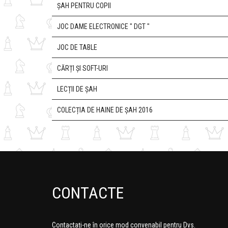
ȘAH PENTRU COPII
JOC DAME ELECTRONICE " DGT "
JOC DE TABLE
CĂRȚI ȘI SOFT-URI
LECȚII DE ȘAH
COLECȚIA DE HAINE DE ȘAH 2016
CONTACTE
Contactați-ne în orice mod convenabil pentru Dvs.