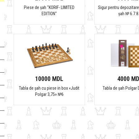
Piese de șah "KORIF- LIMITED
Sigur pentru depozitare
EDITION"
șah № 6.7.8
10000 MDL
4000 M
Tabla de șah cu piese in box «Judit
Tabla de șah Polgar
Polgar 3,75» №6