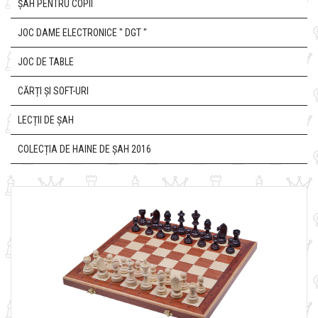
ȘAH PENTRU COPII
JOC DAME ELECTRONICE " DGT "
JOC DE TABLE
CĂRȚI ȘI SOFT-URI
LECȚII DE ȘAH
COLECȚIA DE HAINE DE ȘAH 2016