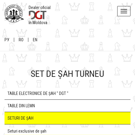
Dealer oficial
Toggle
naviga
în Moldova
РУ
RO
EN
SET DE ȘAH TURNEU
TABLE ELECTRONICE DE ȘAH " DGT "
TABLE DIN LEMN
SETURI DE ȘAH
Seturi exclusive de șah