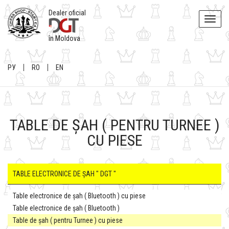
Dealer oficial
Toggle
naviga
în Moldova
РУ
RO
EN
TABLE DE ȘAH ( PENTRU TURNEE )
CU PIESE
TABLE ELECTRONICE DE ȘAH " DGT "
Table electronice de șah ( Bluetooth ) cu piese
Table electronice de șah ( Bluetooth )
Table de șah ( pentru Turnee ) cu piese