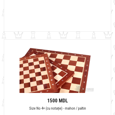
1500 MDL
Size No 4+ (cu notație) - mahon / paltin