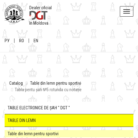
Dealer oficial
Toggle
naviga
în Moldova
РУ
RO
EN
Catalog
Table din lemn pentru sportivi
Tabla pentu șah №5 rotunda cu notație
TABLE ELECTRONICE DE ȘAH " DGT "
TABLE DIN LEMN
Table din lemn pentru sportivi