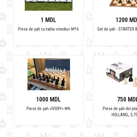
1 MDL
1200 M
Piese de șah cu tabla «mediu» №16
Set de șah - STARTER
1000 MDL
750 MD
Piese de șah «IVORY» №6
Piese de șah din pla
HOLLAND,, 3,7