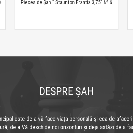
+
Pieces de Şah " Staunton Frantia 3,75" № 6
DESPRE ȘAH
ncipal este de a vă face viața personală și cea de afaceri
gură, de a Vă deschide noi orizonturi și deja astăzi de a fa