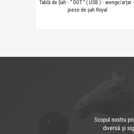
Tablă de Șah - " DGT " ( USB ) - wenge/arțar 
piese de șah Royal
Scopul nostru pri
diversă și si