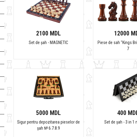
2100 MDL
12000 M
Set de șah - MAGNETIC
Piese de sah "Kings Bri
7
5000 MDL
400 MD
Sigur pentru depozitarea pieselor de
Set de șah - 3 in 1
șah № 6.7.8.9