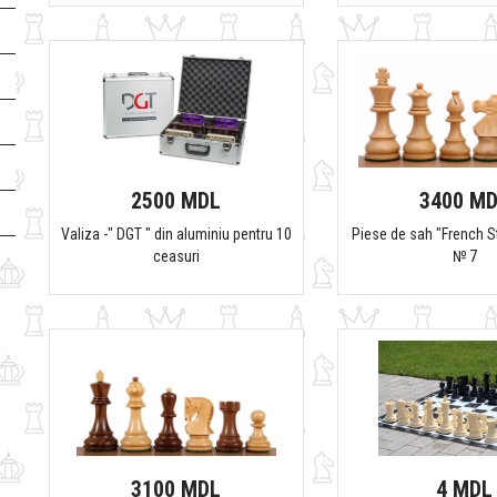
2500 MDL
3400 M
Valiza -" DGT " din aluminiu pentru 10
Piese de sah "French S
ceasuri
№ 7
3100 MDL
4 MDL