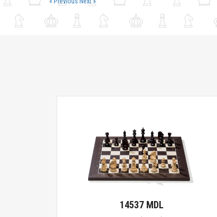
« Previous
Next »
14537 MDL