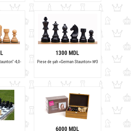
DL
1300 MDL
taunton"-4,0-
Piese de șah «German Staunton» №3
6000 MDL