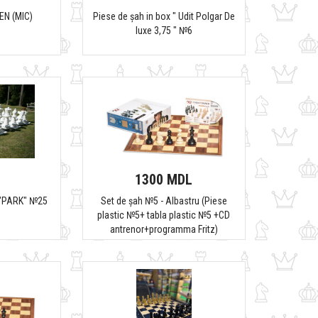
EN (MIC)
Piese de șah in box " Udit Polgar De
luxe 3,75 " №6
1300 MDL
a "PARK" №25
Set de șah №5 - Albastru (Piese
plastic №5+ tabla plastic №5 +CD
antrenor+programma Fritz)