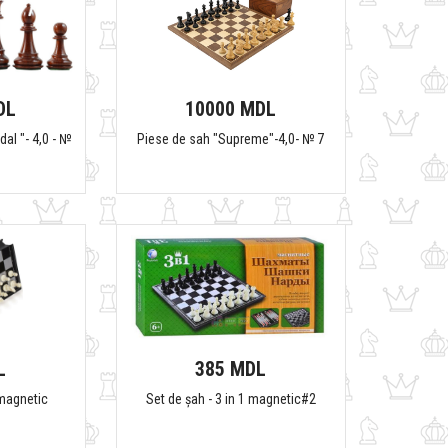
DL
10000 MDL
dal "- 4,0 - №
Piese de sah "Supreme"-4,0- № 7
L
385 MDL
 magnetic
Set de șah - 3 in 1 magnetic#2