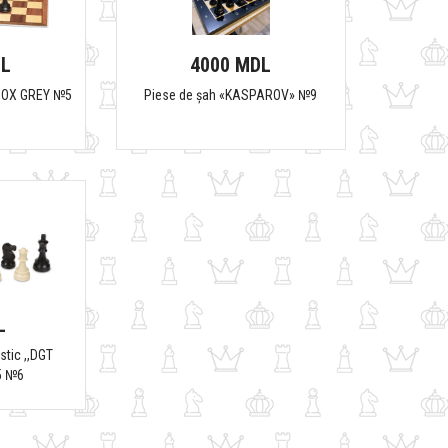
DL
4000 MDL
 BOX GREY №5
Piese de șah «KASPAROV» №9
L
stic ,,DGT
5 №6