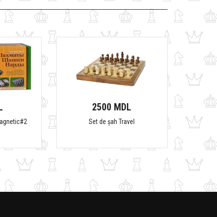
L
2500 MDL
magnetic#2
Set de șah Travel