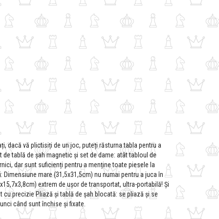
i, dacă vă plictisiți de un joc, puteți răsturna tabla pentru a
t de tablă de șah magnetic și set de dame: atât tabloul de
nici, dar sunt suficienți pentru a menține toate piesele la
lui: Dimensiune mare (31,5x31,5cm) nu numai pentru a juca în
5x15,7x3,8cm) extrem de ușor de transportat, ultra-portabilă! Și
 cu precizie Pliază și tablă de șah blocată: se pliază și se
unci când sunt închise și fixate.