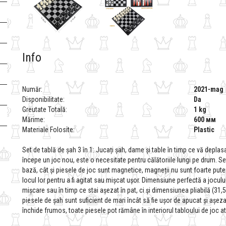
Info
Număr:
2021-mag
Disponibilitate:
Da
Greutate Totală:
1 kg
Mărime:
600 мм
Materiale Folosite:
Plastic
Set de tablă de șah 3 în 1: Jucați șah, dame și table în timp ce vă deplasaț
începe un joc nou, este o necesitate pentru călătoriile lungi pe drum. Se
bază, cât și piesele de joc sunt magnetice, magneții nu sunt foarte puter
locul lor pentru a fi agitat sau mișcat ușor. Dimensiune perfectă a jocu
mișcare sau în timp ce stai așezat în pat, ci și dimensiunea pliabilă (31,
piesele de șah sunt suficient de mari încât să fie ușor de apucat și așezat
închide frumos, toate piesele pot rămâne în interiorul tabloului de joc at