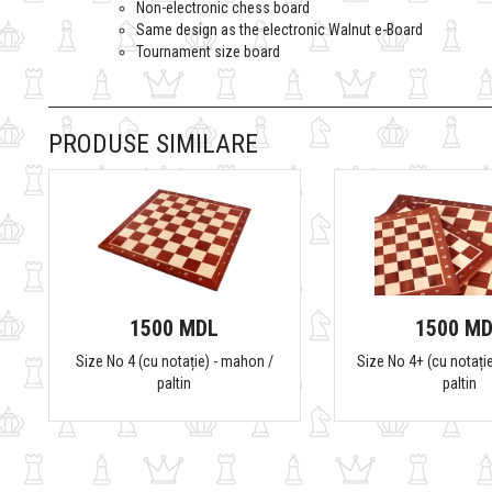
Non-electronic chess board
Same design as the electronic Walnut e-Board
Tournament size board
PRODUSE SIMILARE
1500 MDL
1500 M
Size No 4 (cu notație) - mahon /
Size No 4+ (cu notați
paltin
paltin