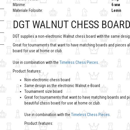
Mărime:
6 мм
Materiale Folosite:
Lemn
DGT WALNUT CHESS BOAR
DGT supplies a non-electronic Walnut chess board with the same desig
Great for tournaments that want to have matching boards and pieces alon
board for use at home or club.
Use in combination with the
Timeless Chess Pieces
.
Product features:
Non-electronic chess board
Same design as the electronic Walnut e-Board
Tournament size board
Great for tournaments that want to have matching boards and piec
beautiful chess board for use at home or club.
Use in combination with the
Timeless Chess Pieces
.
Product features: