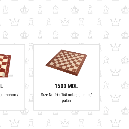
DL
1500 MDL
e) - mahon /
Size No 4+ (fără notație) - nuc /
paltin