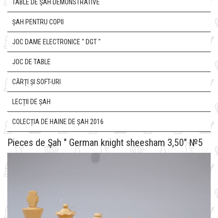
TABLE DE ȘAH DEMONSTRATIVE
ȘAH PENTRU COPII
JOC DAME ELECTRONICE " DGT "
JOC DE TABLE
CĂRȚI ȘI SOFT-URI
LECȚII DE ȘAH
COLECȚIA DE HAINE DE ȘAH 2016
Pieces de Şah " German knight sheesham 3,50" №5