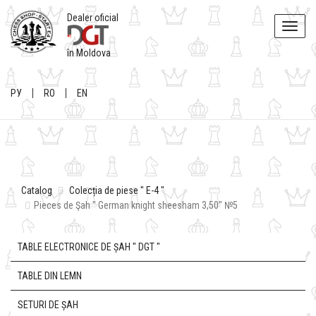
Dealer oficial
Toggle
naviga
în Moldova
РУ
RO
EN
Catalog
Colecția de piese " E-4 "
Pieces de Şah " German knight sheesham 3,50" №5
TABLE ELECTRONICE DE ȘAH " DGT "
TABLE DIN LEMN
SETURI DE ȘAH