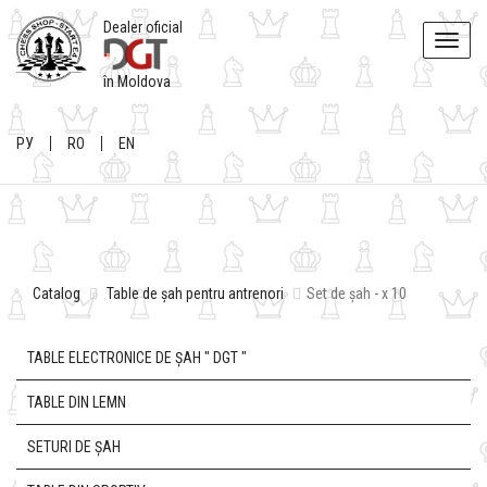
Dealer oficial
Toggle
naviga
în Moldova
РУ
RO
EN
Catalog
Table de șah pentru antrenori
Set de șah - х 10
TABLE ELECTRONICE DE ȘAH " DGT "
TABLE DIN LEMN
SETURI DE ȘAH