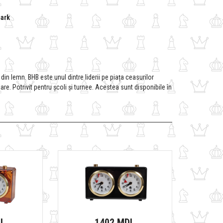
ark
n lemn. BHB este unul dintre liderii pe piața ceasurilor
are. Potrivit pentru școli și turnee. Acestea sunt disponibile în
DL
1402 MDL