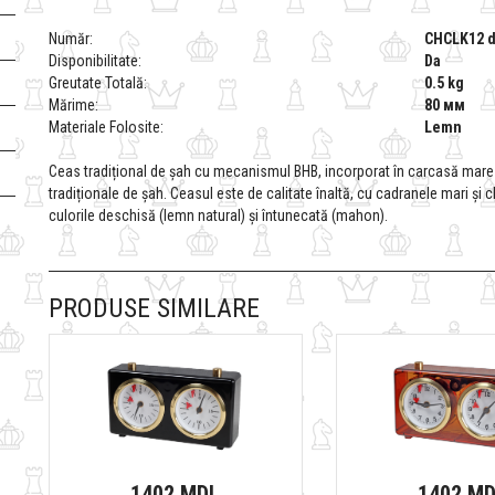
Număr:
CHCLK12 d
Disponibilitate:
Da
Greutate Totală:
0.5 kg
Mărime:
80 мм
Materiale Folosite:
Lemn
Ceas tradițional de șah cu mecanismul BHB, incorporat în carcasă mare di
tradiționale de șah. Ceasul este de calitate înaltă, cu cadranele mari și cl
culorile deschisă (lemn natural) și întunecată (mahon).
PRODUSE SIMILARE
1402 MDL
1402 M