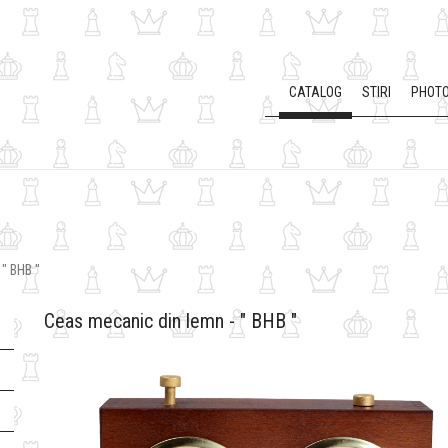
CATALOG
STIRI
PHOTO
" BHB "
Ceas mecanic din lemn - " BHB "