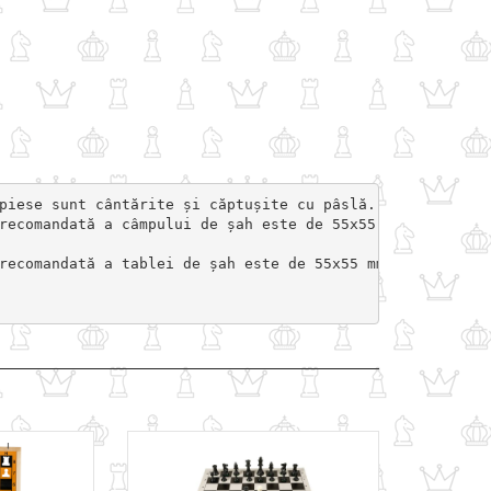
piese sunt cântărite și căptușite cu pâslă. Aceste piese
recomandată a câmpului de șah este de 55x55 mm.

recomandată a tablei de șah este de 55x55 mm sau similar