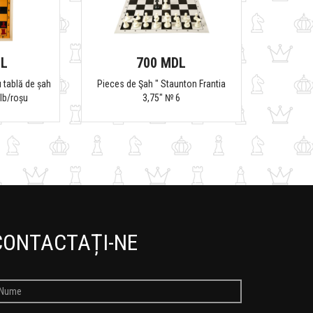
DL
700 MDL
 tablă de șah
Pieces de Şah " Staunton Frantia
lb/roșu
3,75" № 6
CONTACTAȚI-NE