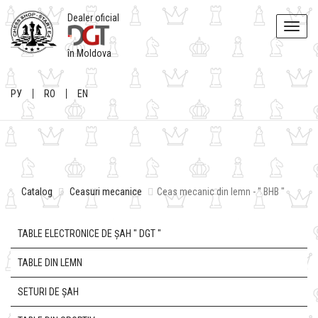
Dealer oficial
Toggle
naviga
în Moldova
РУ
RO
EN
Catalog
Ceasuri mecanice
Ceas mecanic din lemn - " BHB "
TABLE ELECTRONICE DE ȘAH " DGT "
TABLE DIN LEMN
SETURI DE ȘAH