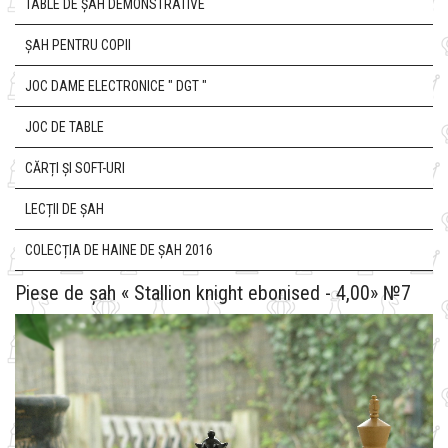
TABLE DE ȘAH DEMONSTRATIVE
ȘAH PENTRU COPII
JOC DAME ELECTRONICE " DGT "
JOC DE TABLE
CĂRȚI ȘI SOFT-URI
LECȚII DE ȘAH
COLECȚIA DE HAINE DE ȘAH 2016
Piese de șah « Stallion knight ebonised - 4,00» №7