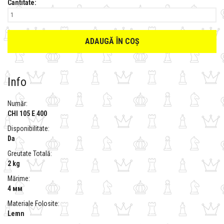
Cantitate:
ADAUGĂ ÎN COȘ
Info
Număr:
CHI 105 E 400
Disponibilitate:
Da
Greutate Totală:
2 kg
Mărime:
4 мм
Materiale Folosite:
Lemn