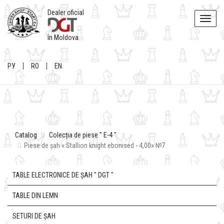
Dealer oficial
Toggle
naviga
în Moldova
РУ
RO
EN
Catalog
Colecția de piese " E-4 "
Piese de șah « Stallion knight ebonised - 4,00» №7
TABLE ELECTRONICE DE ȘAH " DGT "
TABLE DIN LEMN
SETURI DE ȘAH