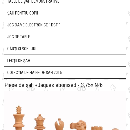
TABLE DE ȘAH DEMONSTRATIVE
ȘAH PENTRU COPII
JOC DAME ELECTRONICE " DGT "
JOC DE TABLE
CĂRȚI ȘI SOFT-URI
LECȚII DE ȘAH
COLECȚIA DE HAINE DE ȘAH 2016
Piese de șah «Jaques ebonised - 3,75» №6