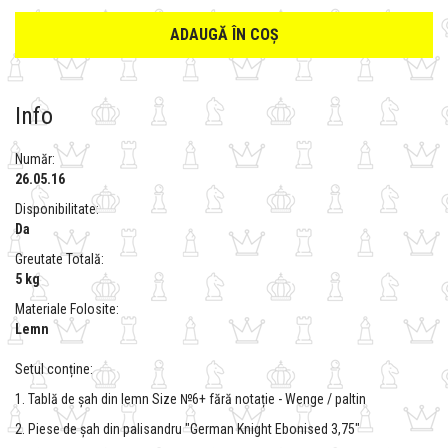
ADAUGĂ ÎN COȘ
Info
Număr:
26.05.16
Disponibilitate:
Da
Greutate Totală:
5 kg
Materiale Folosite:
Lemn
Setul conține:
1. Tablă de șah din lemn Size №6+ fără notație - Wenge / paltin
2. Piese de șah din palisandru "German Knight Ebonised 3,75"