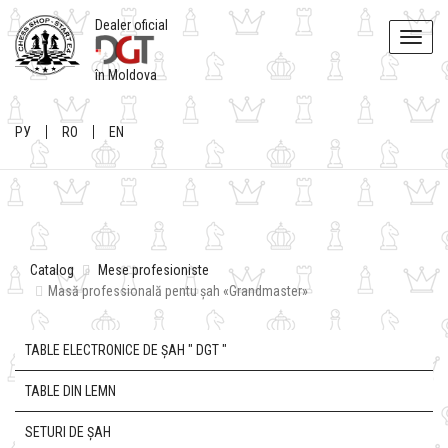
Dealer oficial
Toggle
naviga
în Moldova
РУ
RO
EN
Catalog
Mese profesioniste
Masă professională pentu șah «Grandmaster»
TABLE ELECTRONICE DE ȘAH " DGT "
TABLE DIN LEMN
SETURI DE ȘAH