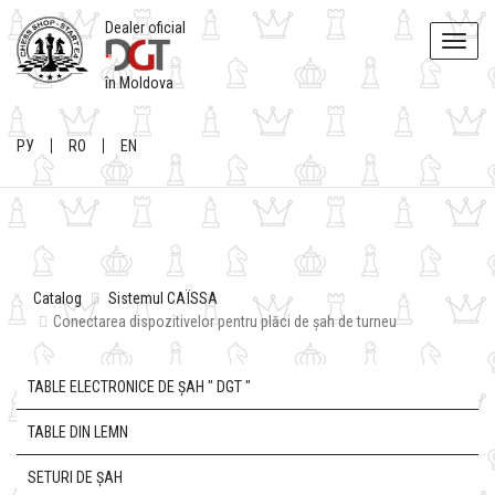
Dealer oficial
Toggle
naviga
în Moldova
РУ
RO
EN
Catalog
Sistemul CAÏSSA
Conectarea dispozitivelor pentru plăci de șah de turneu
TABLE ELECTRONICE DE ȘAH " DGT "
TABLE DIN LEMN
SETURI DE ȘAH