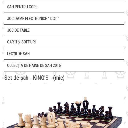
ȘAH PENTRU COPII
JOC DAME ELECTRONICE " DGT "
JOC DE TABLE
CĂRȚI ȘI SOFT-URI
LECȚII DE ȘAH
COLECȚIA DE HAINE DE ȘAH 2016
Set de șah - KING'S - (mic)