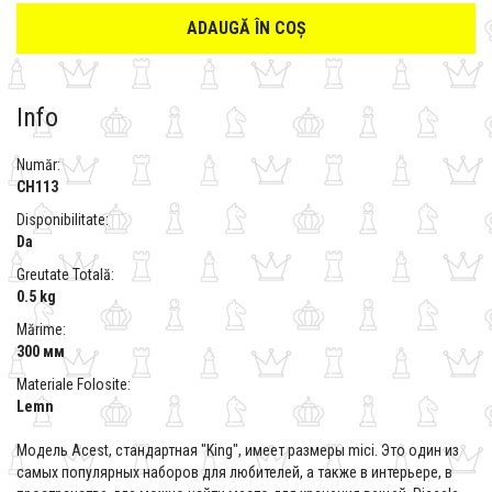
ADAUGĂ ÎN COȘ
Info
Număr:
CH113
Disponibilitate:
Da
Greutate Totală:
0.5 kg
Mărime:
300 мм
Materiale Folosite:
Lemn
Модель Acest, стандартная "King", имеет размеры mici. Это один из
самых популярных наборов для любителей, а также в интерьере, в