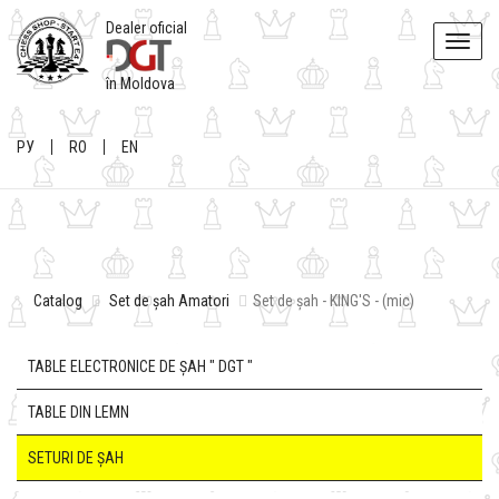
Dealer oficial
Toggle
naviga
în Moldova
РУ
RO
EN
Catalog
Set de șah Amatori
Set de șah - KING'S - (mic)
TABLE ELECTRONICE DE ȘAH " DGT "
TABLE DIN LEMN
SETURI DE ȘAH