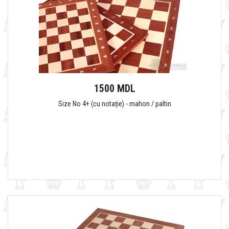
1500 MDL
Size No 4+ (cu notație) - mahon / paltin