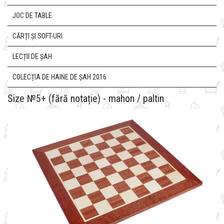
JOC DE TABLE
CĂRȚI ȘI SOFT-URI
LECȚII DE ȘAH
COLECȚIA DE HAINE DE ȘAH 2016
Size №5+ (fără notație) - mahon / paltin