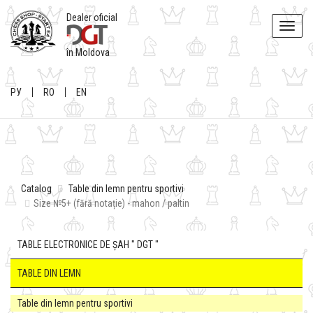
Dealer oficial
Toggle
naviga
în Moldova
РУ
RO
EN
Catalog
Table din lemn pentru sportivi
Size №5+ (fără notație) - mahon / paltin
TABLE ELECTRONICE DE ȘAH " DGT "
TABLE DIN LEMN
Table din lemn pentru sportivi