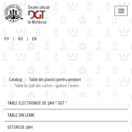
Dealer oficial
Toggle
naviga
în Moldova
РУ
RO
EN
Catalog
Table din plastic pentru amatori
Tablă de Șah din carton - galben / maro
TABLE ELECTRONICE DE ȘAH " DGT "
TABLE DIN LEMN
SETURI DE ȘAH