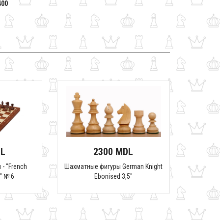
400
DL
2300 MDL
- "French
Шахматные фигуры German Knight
" № 6
Ebonised 3,5"