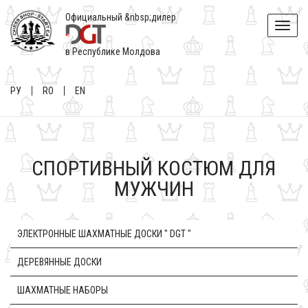
Официальный &nbsp;дилер
Toggle
naviga
в Республике Молдова
РУ
RO
EN
СПОРТИВНЫЙ КОСТЮМ ДЛЯ
МУЖЧИН
ЭЛЕКТРОННЫЕ ШАХМАТНЫЕ ДОСКИ " DGT "
ДЕРЕВЯННЫЕ ДОСКИ
ШАХМАТНЫЕ НАБОРЫ