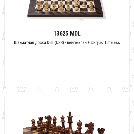
13625 MDL
Шахматная доска DGT (USB) - венге/клён + фигуры Timeless