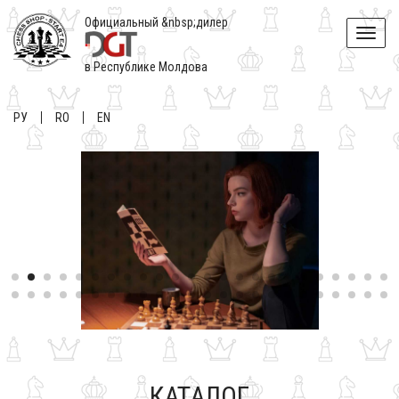
Официальный &nbsp;дилер
Toggle
naviga
в Республике Молдова
РУ
RO
EN
КАТАЛОГ