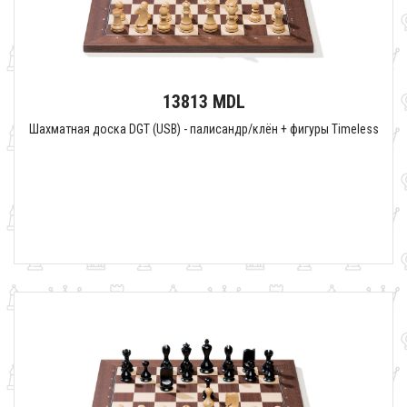
13813 MDL
Шахматная доска DGT (USB) - палисандр/клён + фигуры Timeless