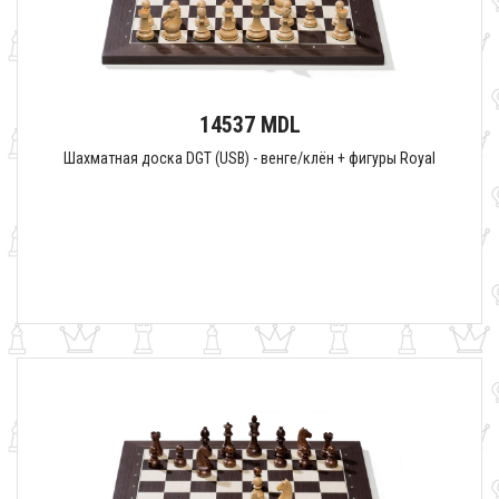
14537 MDL
Шахматная доска DGT (USB) - венге/клён + фигуры Royal