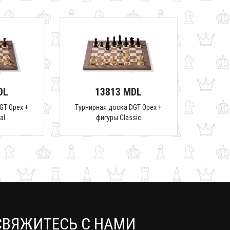
DL
13813 MDL
GT Орех +
Турнирная доска DGT Орех +
al
фигуры Classic
СВЯЖИТЕСЬ С НАМИ