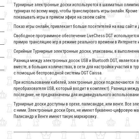
Турнирные электронные доски используются в шахматных олимпиа
турнирах по всему миру, чтобы транслировать игры онлайн. Кроме
показывать игры в прямом эфире на своем сайте.
Показ игры онлайн, привлекает больше посетителей на ваш сайт и 
Свободное программное обеспечение LiveChess DGT используется
прямую трансляцию игр в режиме реального времени в Интернетe и
Серийные Турнирные электронные доски, упакованы, в выполненных
Разница между электронных досок USB и Bluetooth DGT, является в
вместе, в больших количествах, в сети для настройки участия в т
с помощью беспроводной системы DGT Caissa.
При использовании кабелей, электронные доски подключаются по
преобразователя USB, который входит в комплект). Разницa между
последние, не предназначены для индивидуального использовани
Турнирные доски доступны в орехе, палисандре, или венге. Все 
с ними. Электронные доски Орех, не имеют буквенно-цифровую ма
Палисандр и Венге имеют такую маркировку.