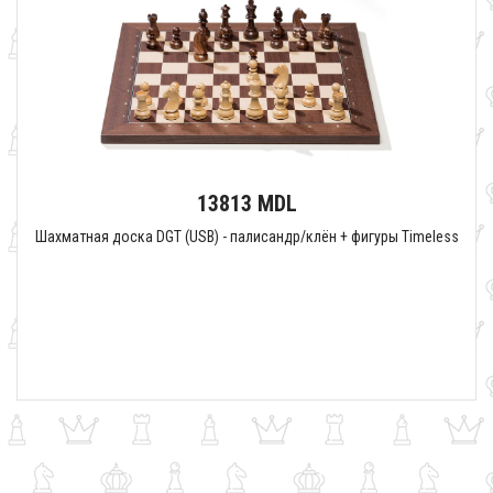
13813 MDL
Шахматная доска DGT (USB) - палисандр/клён + фигуры Timeless