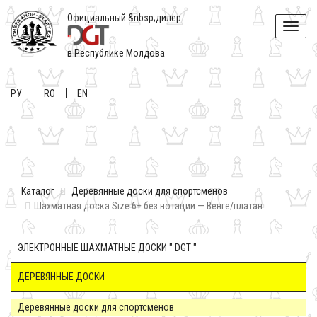
Официальный &nbsp;дилер
Toggle
naviga
в Республике Молдова
РУ
RO
EN
Каталог
Деревянные доски для спортсменов
Шахматная доска Size 6+ без нотации — Венге/платан
ЭЛЕКТРОННЫЕ ШАХМАТНЫЕ ДОСКИ " DGT "
ДЕРЕВЯННЫЕ ДОСКИ
Деревянные доски для спортсменов